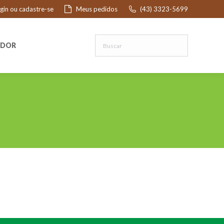
ogin ou cadastre-se
Meus pedidos
(43) 3323-5699
R
EDOR