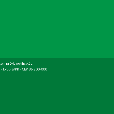
sem prévia notificação.
I - Ibiporã/PR - CEP 86.200-000