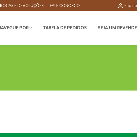
ROCAS E DEVOLUÇÕES
FALE CONOSCO
Faça l
EGUE POR
TABELA DE PEDIDOS
SEJA UM REVENDEDO
NAVEGUE POR
TABELA DE PEDIDOS
SEJA UM REVEND