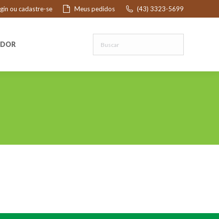
ogin ou cadastre-se
Meus pedidos
(43) 3323-5699
R
EDOR