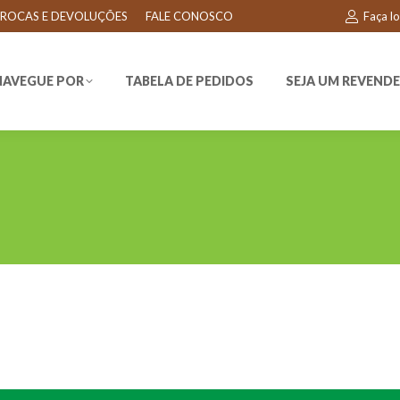
ROCAS E DEVOLUÇÕES
FALE CONOSCO
Faça l
EGUE POR
TABELA DE PEDIDOS
SEJA UM REVENDEDO
NAVEGUE POR
TABELA DE PEDIDOS
SEJA UM REVEND