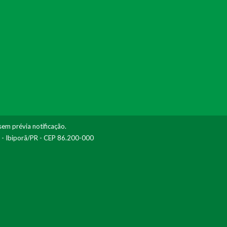
sem prévia notificação.
I - Ibiporã/PR - CEP 86.200-000